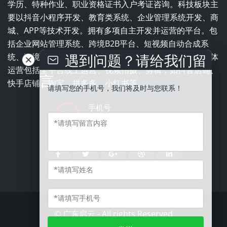
学历、特种作业、职业资格证书入户考证咨询。科技板块主
要以抖音小程序开发、教育类系统、企业管理系统开发、商
城、APP等技术开发。拥有多项自主开发并运营的平台。包
括企业网站管理系统、跨境B2B平台、短视频自动合成系
遇到问题？请给我们留
统、跨境电商平台、职业培训学校一体化管理系统。全媒体
运营包括全平台线上运营、视频拍摄、剪辑，如抖音店铺、
言
快手店铺、淘宝、拼多多、小红书等。
请填写您的手机号，我们将及时与您联系！
手机号
13543837996
©
广东启云
- All rights Reserved